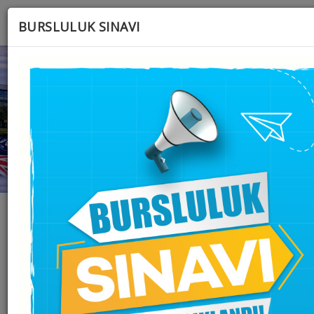
BURSLULUK SINAVI
EĞİTİMLERİMİZ