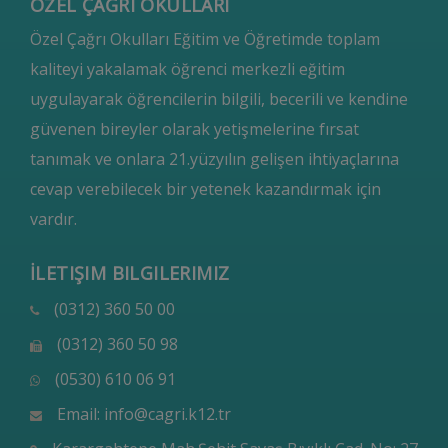
ÖZEL ÇAĞRI OKULLARI
Özel Çağrı Okulları Eğitim ve Öğretimde toplam
kaliteyi yakalamak öğrenci merkezli eğitim
uygulayarak öğrencilerin bilgili, becerili ve kendine
güvenen bireyler olarak yetişmelerine fırsat
tanımak ve onlara 21.yüzyılın gelişen ihtiyaçlarına
cevap verebilecek bir yetenek kazandırmak için
vardır.
İLETIŞIM BILGILERIMIZ
(0312) 360 50 00
(0312) 360 50 98
(0530) 610 06 91
Email:
info@cagri.k12.tr