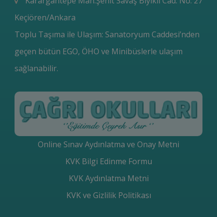
Karargahtepe Mah.Şehit Savaş Bıyıklı Cad. No: 27
Keçiören/Ankara
Toplu Taşıma ile Ulaşım: Sanatoryum Caddesi’nden
geçen bütün EGO, ÖHO ve Minibüslerle ulaşım
sağlanabilir.
Online Sınav Aydınlatma ve Onay Metni
KVK Bilgi Edinme Formu
KVK Aydınlatma Metni
KVK ve Gizlilik Politikası