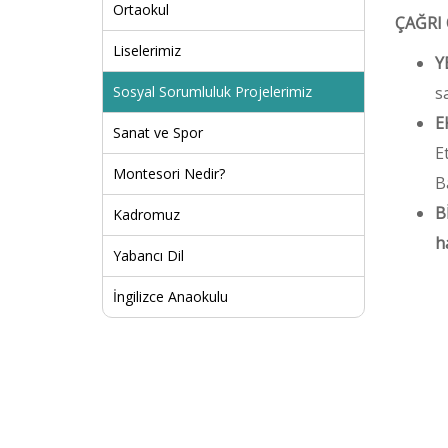
Ortaokul
ÇAĞRI
Liselerimiz
Y
Sosyal Sorumluluk Projelerimiz
s
E
Sanat ve Spor
E
Montesori Nedir?
B
B
Kadromuz
h
Yabancı Dil
İngilizce Anaokulu