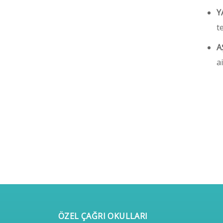
Y
te
A
a
ÖZEL ÇAĞRI OKULLARI