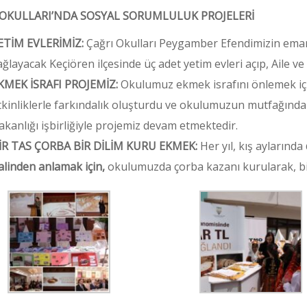
 OKULLARI’NDA SOSYAL SORUMLULUK PROJELERİ
ETİM EVLERİMİZ:
Çağrı Okulları Peygamber Efendimizin emanet
ağlayacak Keçiören ilçesinde üç adet yetim evleri açıp, Aile ve 
KMEK İSRAFI PROJEMİZ:
Okulumuz ekmek israfını önlemek için
tkinliklerle farkındalık oluşturdu ve okulumuzun mutfağında
akanlığı işbirliğiyle projemiz devam etmektedir.
İR TAS ÇORBA BİR DİLİM KURU EKMEK:
Her yıl, kış aylarında
alinden anlamak için,
okulumuzda çorba kazanı kurularak, bir 