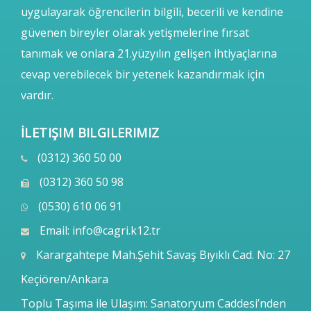
uygulayarak öğrencilerin bilgili, becerili ve kendine
güvenen bireyler olarak yetişmelerine fırsat
tanımak ve onlara 21.yüzyılın gelişen ihtiyaçlarına
cevap verebilecek bir yetenek kazandırmak için
vardır.
İLETIŞIM BILGILERIMIZ
(0312) 360 50 00
(0312) 360 50 98
(0530) 610 06 91
Email:
info@cagri.k12.tr
Karargahtepe Mah.Şehit Savaş Bıyıklı Cad. No: 27
Keçiören/Ankara
Toplu Taşıma ile Ulaşım: Sanatoryum Caddesi’nden