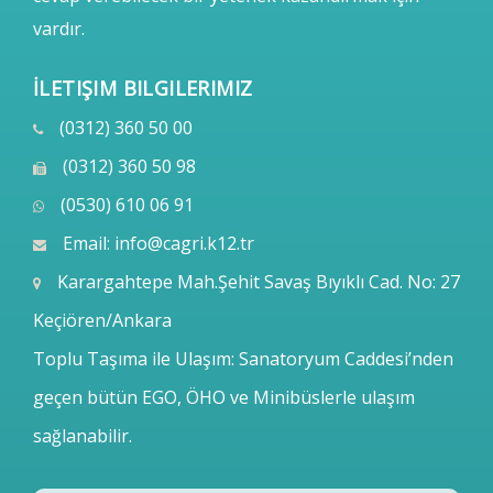
vardır.
İLETIŞIM BILGILERIMIZ
(0312) 360 50 00
(0312) 360 50 98
(0530) 610 06 91
Email:
info@cagri.k12.tr
Karargahtepe Mah.Şehit Savaş Bıyıklı Cad. No: 27
Keçiören/Ankara
Toplu Taşıma ile Ulaşım: Sanatoryum Caddesi’nden
geçen bütün EGO, ÖHO ve Minibüslerle ulaşım
sağlanabilir.