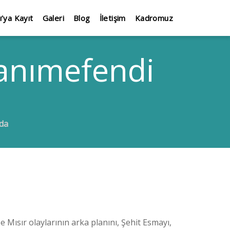
ı’ya Kayıt
Galeri
Blog
İletişim
Kadromuz
anımefendi
da
ısır olaylarının arka planını, Şehit Esmayı,