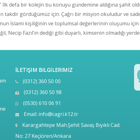
” İlk defa bir kolejin bu konuyu gündemine aldığına şahit old
n takdir gördüğümüz için. Çağrı bir misyon okuludur ve sade
nun İslami kişiliğinin ve toplumsal değerlerinin oluşumu için
l, Necip Fazıl’ın dediği gibi duyarlı, kimsenin olmadığı yerde 
İLETIŞIM BILGILERIMIZ
lam
(0312) 360 50 00
(0312) 360 50 98
(0530) 610 06 91
ine
Email:
info@cagri.k12.tr
Karargahtepe Mah.Şehit Savaş Bıyıklı Cad.
No: 27 Keçiören/Ankara