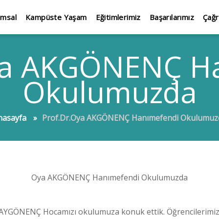
umsal
Kampüste Yaşam
Eğitimlerimiz
Başarılarımız
Çağr
ya AKGÖNENÇ H
Okulumuzda
nasayfa
Prof.Dr.Oya AKGÖNENÇ Hanımefendi Okulumuz
Oya AKGÖNENÇ Hanımefendi Okulumuzda
AYGÖNENÇ Hocamızı okulumuza konuk ettik. Öğrencilerimize M