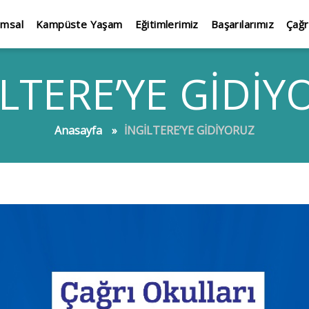
umsal
Kampüste Yaşam
Eğitimlerimiz
Başarılarımız
Çağr
İLTERE’YE GİDİY
Anasayfa
İNGİLTERE’YE GİDİYORUZ