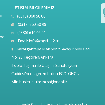
İLETIŞIM BILGILERIMIZ
lam
(0312) 360 50 00
(0312) 360 50 98
(0530) 610 06 91
ine
Email:
info@cagri.k12.tr
Karargahtepe Mah.Şehit Savaş Bıyıklı Cad.
No: 27 Keçiören/Ankara
Toplu Taşıma ile Ulaşım: Sanatoryum
Caddesi’nden geçen bütün EGO, ÖHO ve
Minibüslerle ulaşım sağlanabilir.
Copyright © 2022 | cagri.k12.tr | Tüm Hakları Saklıdır.