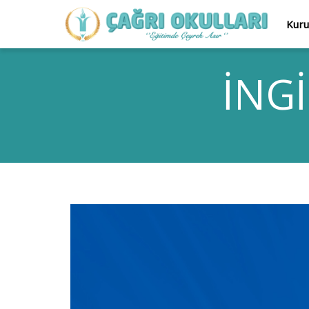
Kur
İNG