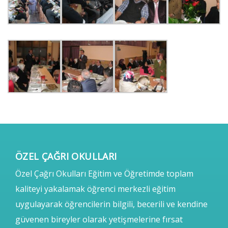
ÖZEL ÇAĞRI OKULLARI
Özel Çağrı Okulları Eğitim ve Öğretimde toplam
kaliteyi yakalamak öğrenci merkezli eğitim
uygulayarak öğrencilerin bilgili, becerili ve kendine
güvenen bireyler olarak yetişmelerine fırsat