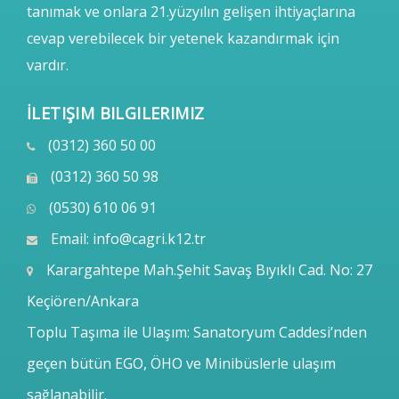
tanımak ve onlara 21.yüzyılın gelişen ihtiyaçlarına
cevap verebilecek bir yetenek kazandırmak için
vardır.
İLETIŞIM BILGILERIMIZ
(0312) 360 50 00
(0312) 360 50 98
(0530) 610 06 91
Email:
info@cagri.k12.tr
Karargahtepe Mah.Şehit Savaş Bıyıklı Cad. No: 27
Keçiören/Ankara
Toplu Taşıma ile Ulaşım: Sanatoryum Caddesi’nden
geçen bütün EGO, ÖHO ve Minibüslerle ulaşım
sağlanabilir.