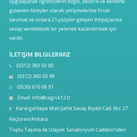
uygulayarak öğrencilerin bilgili, becerili ve kendine
güvenen bireyler olarak yetişmelerine fırsat
tanımak ve onlara 21.yüzyılın gelişen ihtiyaçlarına
cevap verebilecek bir yetenek kazandırmak için
vardır.
İLETIŞIM BILGILERIMIZ
(0312) 360 50 00
(0312) 360 50 98
(0530) 610 06 91
Email:
info@cagri.k12.tr
Karargahtepe Mah.Şehit Savaş Bıyıklı Cad. No: 27
Keçiören/Ankara
Toplu Taşıma ile Ulaşım: Sanatoryum Caddesi’nden