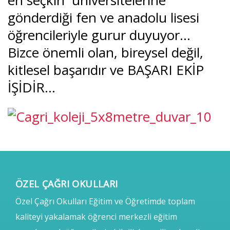
en seçkin üniversitelerine
gönderdiği fen ve anadolu lisesi
öğrencileriyle gurur duyuyor…
Bizce önemli olan, bireysel değil,
kitlesel başarıdır ve BAŞARI EKİP
İŞİDİR…
ÖZEL ÇAĞRI OKULLARI
Özel Çağrı Okulları Eğitim ve Öğretimde toplam
kaliteyi yakalamak öğrenci merkezli eğitim