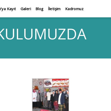
ı’ya Kayıt
Galeri
Blog
İletişim
Kadromuz
 OKULUMUZDA