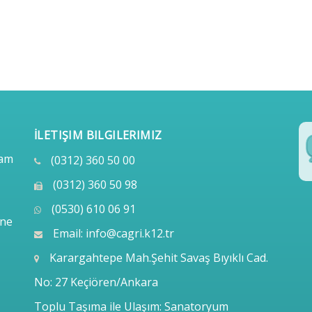
İLETIŞIM BILGILERIMIZ
lam
(0312) 360 50 00
(0312) 360 50 98
(0530) 610 06 91
ine
Email:
info@cagri.k12.tr
Karargahtepe Mah.Şehit Savaş Bıyıklı Cad.
No: 27 Keçiören/Ankara
Toplu Taşıma ile Ulaşım: Sanatoryum