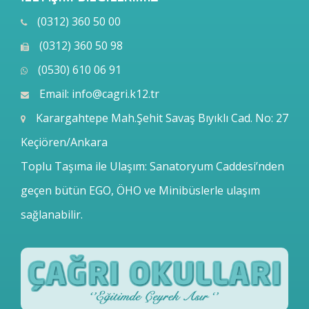
(0312) 360 50 00
(0312) 360 50 98
(0530) 610 06 91
Email:
info@cagri.k12.tr
Karargahtepe Mah.Şehit Savaş Bıyıklı Cad. No: 27
Keçiören/Ankara
Toplu Taşıma ile Ulaşım: Sanatoryum Caddesi’nden
geçen bütün EGO, ÖHO ve Minibüslerle ulaşım
sağlanabilir.