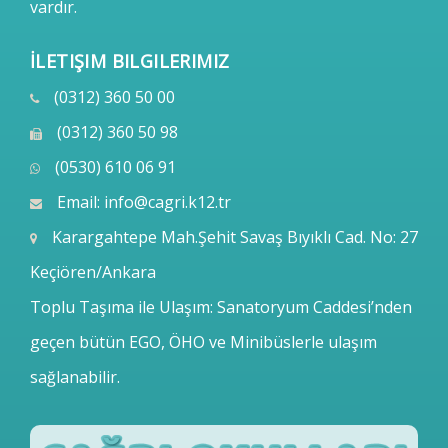
vardır.
İLETIŞIM BILGILERIMIZ
(0312) 360 50 00
(0312) 360 50 98
(0530) 610 06 91
Email:
info@cagri.k12.tr
Karargahtepe Mah.Şehit Savaş Bıyıklı Cad. No: 27
Keçiören/Ankara
Toplu Taşıma ile Ulaşım: Sanatoryum Caddesi’nden
geçen bütün EGO, ÖHO ve Minibüslerle ulaşım
sağlanabilir.