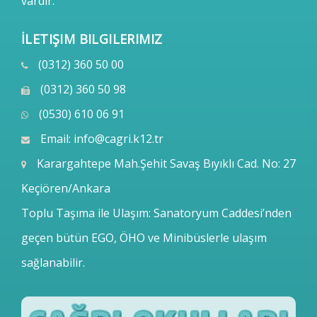
vardır.
İLETIŞIM BILGILERIMIZ
(0312) 360 50 00
(0312) 360 50 98
(0530) 610 06 91
Email:
info@cagri.k12.tr
Karargahtepe Mah.Şehit Savaş Bıyıklı Cad. No: 27
Keçiören/Ankara
Toplu Taşıma ile Ulaşım: Sanatoryum Caddesi’nden
geçen bütün EGO, ÖHO ve Minibüslerle ulaşım
sağlanabilir.