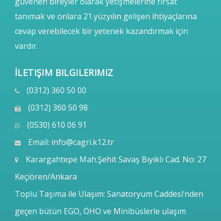
güvenen bireyler olarak yetişmelerine fırsat
tanımak ve onlara 21.yüzyılın gelişen ihtiyaçlarına
cevap verebilecek bir yetenek kazandırmak için
vardır.
İLETIŞIM BILGILERIMIZ
(0312) 360 50 00
(0312) 360 50 98
(0530) 610 06 91
Email:
info@cagri.k12.tr
Karargahtepe Mah.Şehit Savaş Bıyıklı Cad. No: 27
Keçiören/Ankara
Toplu Taşıma ile Ulaşım: Sanatoryum Caddesi’nden
geçen bütün EGO, ÖHO ve Minibüslerle ulaşım