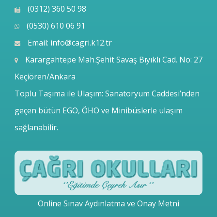
(0312) 360 50 98
(0530) 610 06 91
Email:
info@cagri.k12.tr
Karargahtepe Mah.Şehit Savaş Bıyıklı Cad. No: 27
Keçiören/Ankara
Toplu Taşıma ile Ulaşım: Sanatoryum Caddesi’nden
geçen bütün EGO, ÖHO ve Minibüslerle ulaşım
sağlanabilir.
Online Sınav Aydınlatma ve Onay Metni