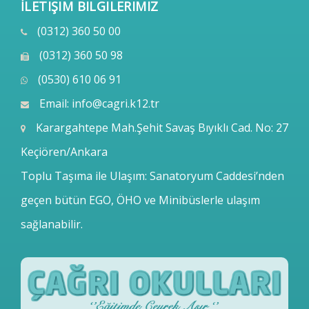
İLETIŞIM BILGILERIMIZ
(0312) 360 50 00
(0312) 360 50 98
(0530) 610 06 91
Email:
info@cagri.k12.tr
Karargahtepe Mah.Şehit Savaş Bıyıklı Cad. No: 27
Keçiören/Ankara
Toplu Taşıma ile Ulaşım: Sanatoryum Caddesi’nden
geçen bütün EGO, ÖHO ve Minibüslerle ulaşım
sağlanabilir.