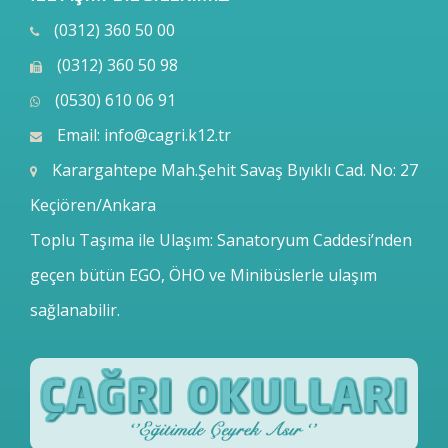
(0312) 360 50 00
(0312) 360 50 98
(0530) 610 06 91
Email:
info@cagri.k12.tr
Karargahtepe Mah.Şehit Savaş Bıyıklı Cad. No: 27
Keçiören/Ankara
Toplu Taşıma ile Ulaşım: Sanatoryum Caddesi’nden
geçen bütün EGO, ÖHO ve Minibüslerle ulaşım
sağlanabilir.