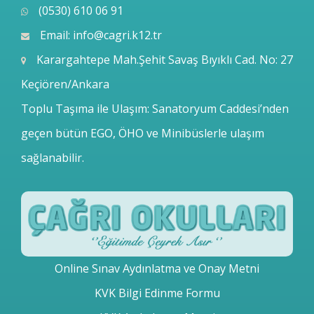
(0530) 610 06 91
Email:
info@cagri.k12.tr
Karargahtepe Mah.Şehit Savaş Bıyıklı Cad. No: 27
Keçiören/Ankara
Toplu Taşıma ile Ulaşım: Sanatoryum Caddesi’nden
geçen bütün EGO, ÖHO ve Minibüslerle ulaşım
sağlanabilir.
Online Sınav Aydınlatma ve Onay Metni
KVK Bilgi Edinme Formu