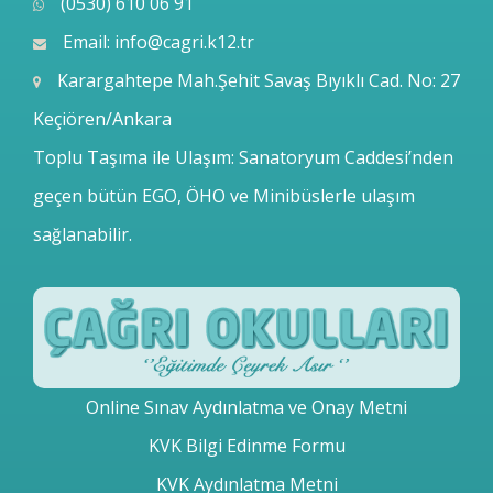
(0530) 610 06 91
Email:
info@cagri.k12.tr
Karargahtepe Mah.Şehit Savaş Bıyıklı Cad. No: 27
Keçiören/Ankara
Toplu Taşıma ile Ulaşım: Sanatoryum Caddesi’nden
geçen bütün EGO, ÖHO ve Minibüslerle ulaşım
sağlanabilir.
Online Sınav Aydınlatma ve Onay Metni
KVK Bilgi Edinme Formu
KVK Aydınlatma Metni