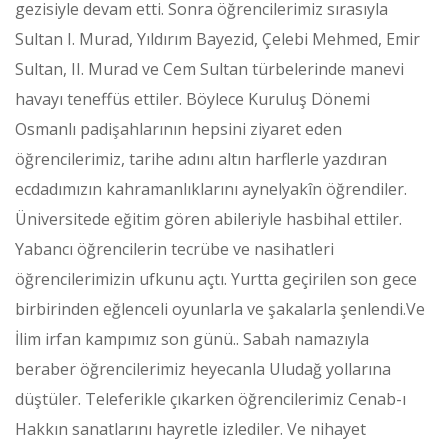
gezisiyle devam etti. Sonra öğrencilerimiz sırasıyla
Sultan I. Murad, Yıldırım Bayezid, Çelebi Mehmed, Emir
Sultan, II. Murad ve Cem Sultan türbelerinde manevi
havayı teneffüs ettiler. Böylece Kuruluş Dönemi
Osmanlı padişahlarının hepsini ziyaret eden
öğrencilerimiz, tarihe adını altın harflerle yazdıran
ecdadımızın kahramanlıklarını aynelyakîn öğrendiler.
Üniversitede eğitim gören abileriyle hasbihal ettiler.
Yabancı öğrencilerin tecrübe ve nasihatleri
öğrencilerimizin ufkunu açtı. Yurtta geçirilen son gece
birbirinden eğlenceli oyunlarla ve şakalarla şenlendi.Ve
İlim irfan kampımız son günü.. Sabah namazıyla
beraber öğrencilerimiz heyecanla Uludağ yollarına
düştüler. Teleferikle çıkarken öğrencilerimiz Cenab-ı
Hakkın sanatlarını hayretle izlediler. Ve nihayet