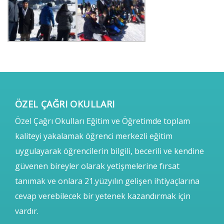
ÖZEL ÇAĞRI OKULLARI
Özel Çağrı Okulları Eğitim ve Öğretimde toplam
kaliteyi yakalamak öğrenci merkezli eğitim
uygulayarak öğrencilerin bilgili, becerili ve kendine
güvenen bireyler olarak yetişmelerine fırsat
tanımak ve onlara 21.yüzyılın gelişen ihtiyaçlarına
cevap verebilecek bir yetenek kazandırmak için
vardır.