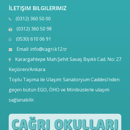
İLETIŞIM BILGILERIMIZ
(0312) 360 50 00
(0312) 360 50 98
(0530) 610 06 91
Email:
info@cagri.k12.tr
Karargahtepe Mah.Şehit Savaş Bıyıklı Cad. No: 27
Keçiören/Ankara
Toplu Taşıma ile Ulaşım: Sanatoryum Caddesi’nden
geçen bütün EGO, ÖHO ve Minibüslerle ulaşım
sağlanabilir.