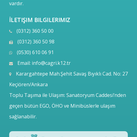
vardır.
İLETIŞIM BILGILERIMIZ
(0312) 360 50 00
(0312) 360 50 98
(0530) 610 06 91
Email:
info@cagri.k12.tr
Karargahtepe Mah.Şehit Savaş Bıyıklı Cad. No: 27
Keçiören/Ankara
Toplu Taşıma ile Ulaşım: Sanatoryum Caddesi’nden
geçen bütün EGO, ÖHO ve Minibüslerle ulaşım
sağlanabilir.