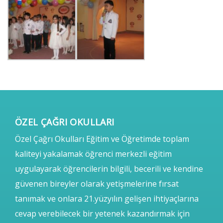
ÖZEL ÇAĞRI OKULLARI
Özel Çağrı Okulları Eğitim ve Öğretimde toplam
kaliteyi yakalamak öğrenci merkezli eğitim
uygulayarak öğrencilerin bilgili, becerili ve kendine
güvenen bireyler olarak yetişmelerine fırsat
tanımak ve onlara 21.yüzyılın gelişen ihtiyaçlarına
cevap verebilecek bir yetenek kazandırmak için