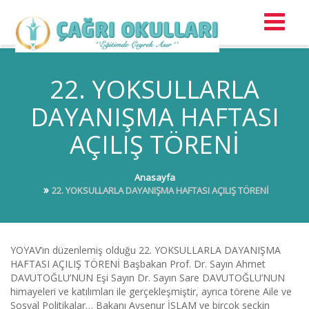
22. YOKSULLARLA
DAYANIŞMA HAFTASI
AÇILIŞ TÖRENİ
Anasayfa
22. YOKSULLARLA DAYANIŞMA HAFTASI AÇILIŞ TÖRENİ
YOYAV’ın düzenlemiş olduğu 22. YOKSULLARLA DAYANIŞMA
HAFTASI AÇILIŞ TÖRENİ Başbakan Prof. Dr. Sayın Ahmet
DAVUTOĞLU’NUN Eşi Sayın Dr. Sayın Sare DAVUTOĞLU’NUN
himayeleri ve katılımları ile gerçekleşmiştir, ayrıca törene Aile ve
Sosyal Politikalar
…
Bakanı Ayşenur İSLAM ve birçok seçkin