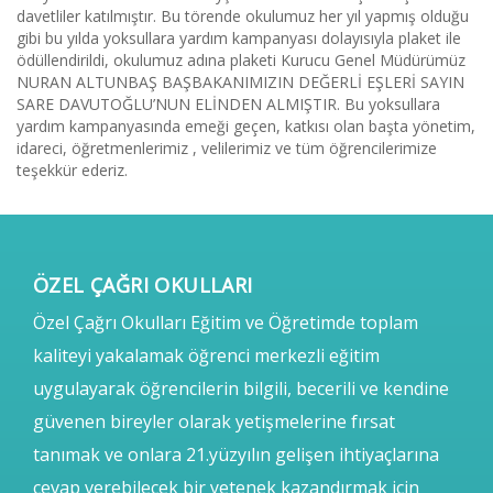
davetliler katılmıştır. Bu törende okulumuz her yıl yapmış olduğu
gibi bu yılda yoksullara yardım kampanyası dolayısıyla plaket ile
ödüllendirildi, okulumuz adına plaketi Kurucu Genel Müdürümüz
NURAN ALTUNBAŞ BAŞBAKANIMIZIN DEĞERLİ EŞLERİ SAYIN
SARE DAVUTOĞLU’NUN ELİNDEN ALMIŞTIR. Bu yoksullara
yardım kampanyasında emeği geçen, katkısı olan başta yönetim,
idareci, öğretmenlerimiz , velilerimiz ve tüm öğrencilerimize
teşekkür ederiz.
ÖZEL ÇAĞRI OKULLARI
Özel Çağrı Okulları Eğitim ve Öğretimde toplam
kaliteyi yakalamak öğrenci merkezli eğitim
uygulayarak öğrencilerin bilgili, becerili ve kendine
güvenen bireyler olarak yetişmelerine fırsat
tanımak ve onlara 21.yüzyılın gelişen ihtiyaçlarına
cevap verebilecek bir yetenek kazandırmak için