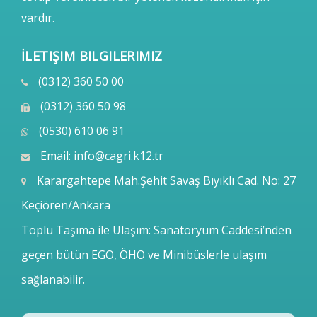
vardır.
İLETIŞIM BILGILERIMIZ
(0312) 360 50 00
(0312) 360 50 98
(0530) 610 06 91
Email:
info@cagri.k12.tr
Karargahtepe Mah.Şehit Savaş Bıyıklı Cad. No: 27
Keçiören/Ankara
Toplu Taşıma ile Ulaşım: Sanatoryum Caddesi’nden
geçen bütün EGO, ÖHO ve Minibüslerle ulaşım
sağlanabilir.