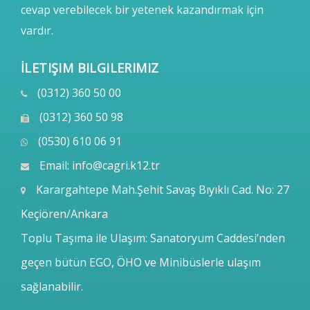
cevap verebilecek bir yetenek kazandırmak için
vardır.
İLETIŞIM BILGILERIMIZ
(0312) 360 50 00
(0312) 360 50 98
(0530) 610 06 91
Email:
info@cagri.k12.tr
Karargahtepe Mah.Şehit Savaş Bıyıklı Cad. No: 27
Keçiören/Ankara
Toplu Taşıma ile Ulaşım: Sanatoryum Caddesi’nden
geçen bütün EGO, ÖHO ve Minibüslerle ulaşım
sağlanabilir.